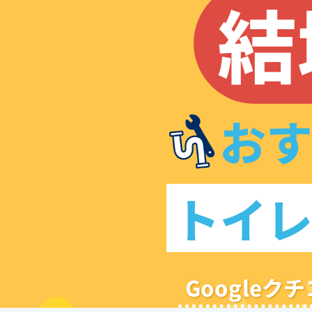
結
お
トイ
Google