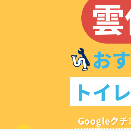
雲
お
トイ
Google