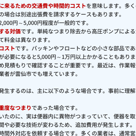
に来るための交通費や時間的コスト
を意味します。多く
の場合は別途出張費を請求するケースもあります。
000円～5,000円程度が一般的です。
する対価
です。単純なつまり除去から高圧ポンプによる
て料金は異なります。
コスト
です。パッキンやフロートなどの小さな部品であ
必要になると5,000円～1万円以上かかることもあり
め見積もりで確認することが重要です。最近は、作業報
業者が雲仙市でも増えています。
発生するのは、主に以下のような場合です。事前に理解
重度なつまり
であった場合です。
いたのに、実は便器内に異物がつまっていて、便器を取
間や必要な技術が変わるため、追加費用が発生します。
時間外対応を依頼する場合です。多くの業者は、通常営