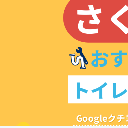
さ
お
トイ
Google