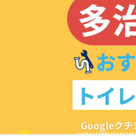
多
お
トイ
Google