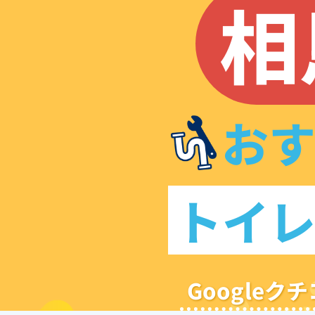
相
お
トイ
Google