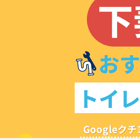
下
お
トイ
Google