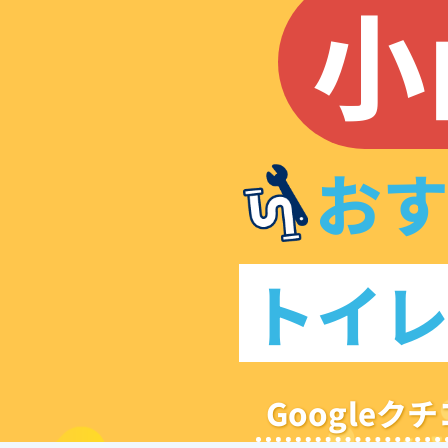
小
お
トイ
Google