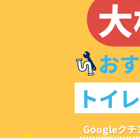
大
お
トイ
Google