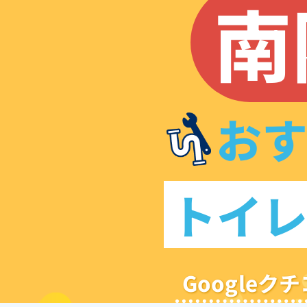
南
お
トイ
Google