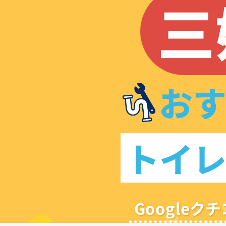
三
お
トイ
Google