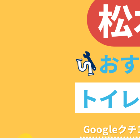
松
お
トイ
Google