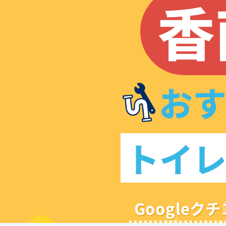
香
お
トイ
Google