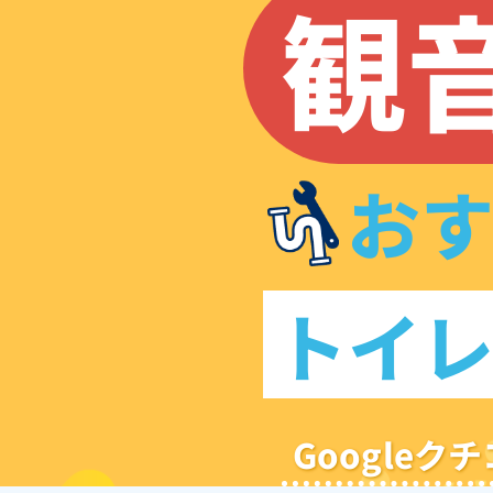
観
お
トイ
Google