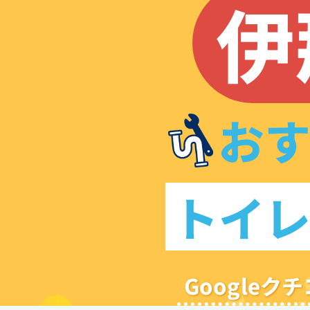
伊
お
トイ
Google