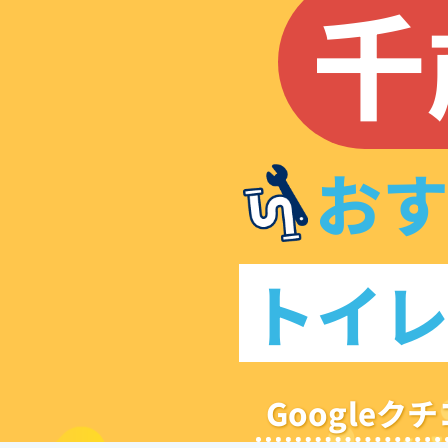
千
お
トイ
Google