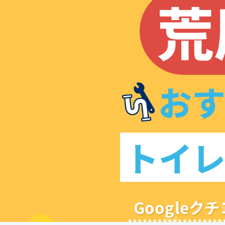
荒
お
トイ
Google